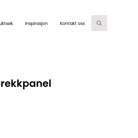
uktsøk
Inspirasjon
Kontakt oss
Search
for:
prekkpanel