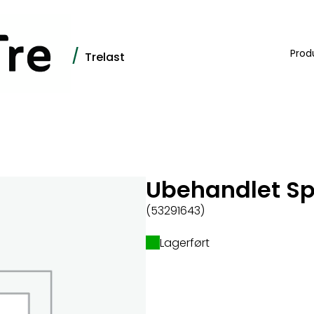
/
Prod
Trelast
Ubehandlet S
(53291643)
Lagerført