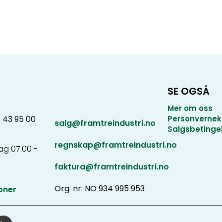
SE OGSÅ
Mer om oss
3 43 95 00
Personvernek
salg@framtreindustri.no
Salgsbetinge
regnskap@framtreindustri.no
g 07.00 -
faktura@framtreindustri.no
Org. nr. NO 934 995 953
oner