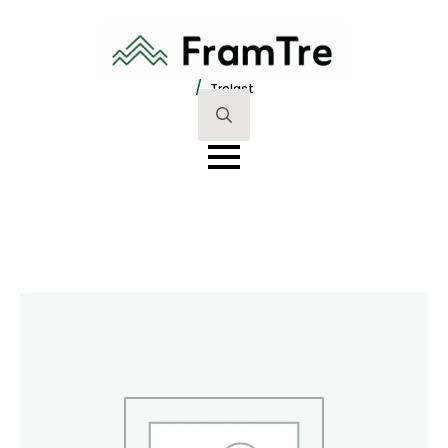
/
Trelast
Search
for: