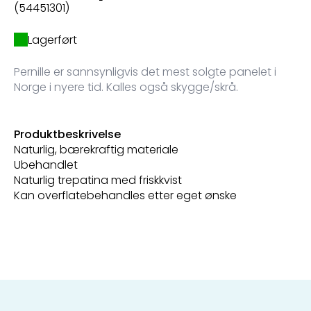
(54451301)
Lagerført
Pernille er sannsynligvis det mest solgte panelet i
Norge i nyere tid. Kalles også skygge/skrå.
Produktbeskrivelse
Naturlig, bærekraftig materiale
Ubehandlet
Naturlig trepatina med friskkvist
Kan overflatebehandles etter eget ønske