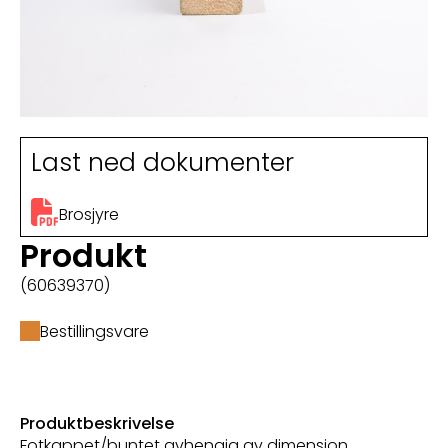
Last ned dokumenter
Brosjyre
Produkt
(60639370)
Bestillingsvare
Produktbeskrivelse
Fotkappet/buntet avhengig av dimensjon