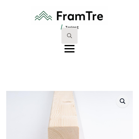
/
Trelast
Search
for: