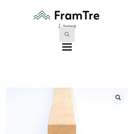
/
Trelast
Search
for: