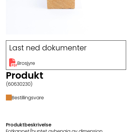
Last ned dokumenter
Brosjyre
Produkt
(60630230)
Bestillingsvare
Produktbeskrivelse
Fotkappet/buntet avhengig av dimensjon