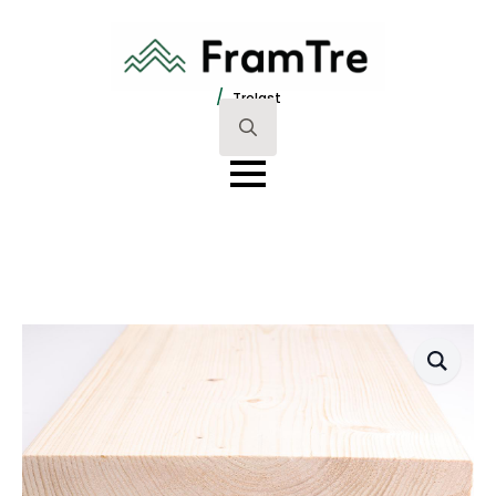
/
Trelast
Search
for: