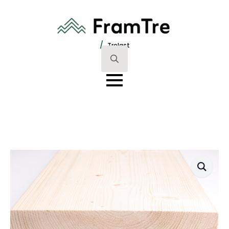
/
Trelast
Search
for: