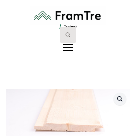
/
Trelast
Search
for: