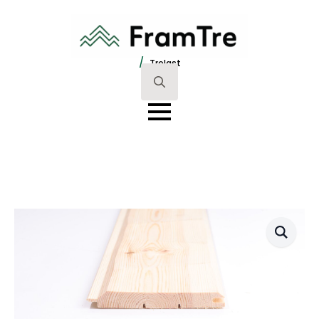
/
Trelast
Search
for: