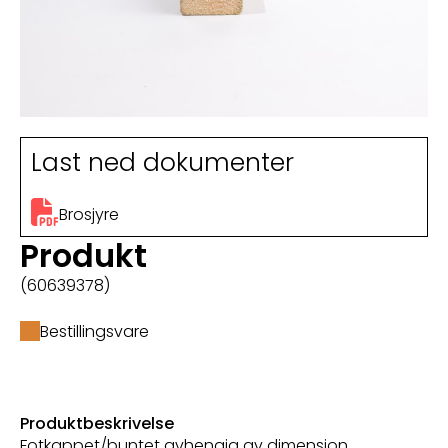
Last ned dokumenter
Brosjyre
Produkt
(60639378)
Bestillingsvare
Produktbeskrivelse
Fotkappet/buntet avhengig av dimensjon