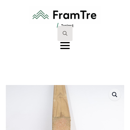
/
Trelast
Search
for: