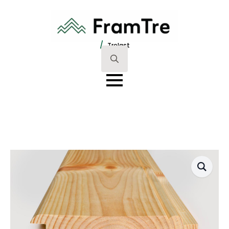
/
Trelast
Search
for: