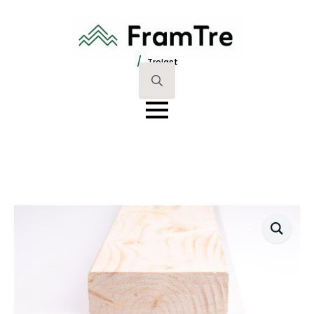
/
Trelast
Search
for: