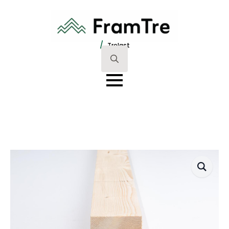
/
Trelast
Search
for: