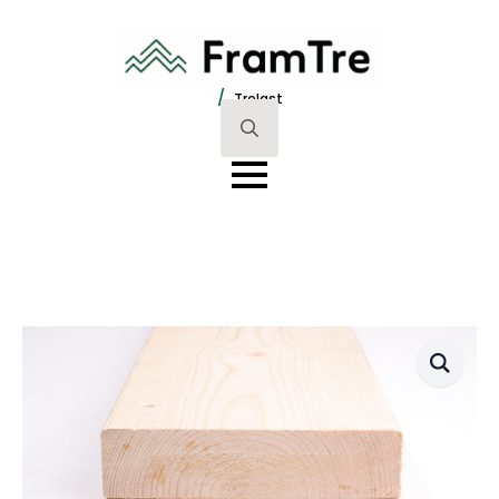
/
Trelast
Search
for: