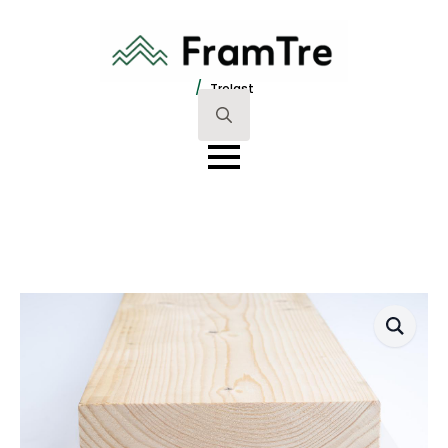
/
Trelast
Search
for: