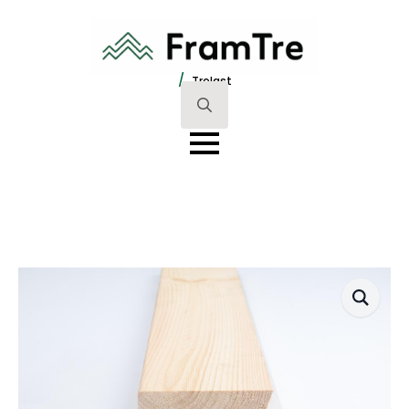
/
Trelast
Search
for: