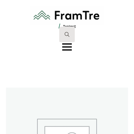
/
Trelast
Search
for: