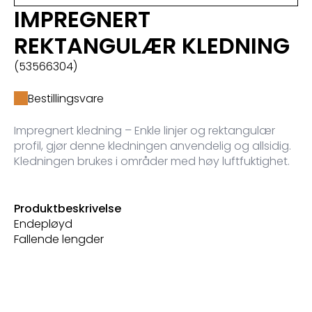
IMPREGNERT
REKTANGULÆR KLEDNING
(53566304)
Bestillingsvare
Impregnert kledning – Enkle linjer og rektangulær
profil, gjør denne kledningen anvendelig og allsidig.
Kledningen brukes i områder med høy luftfuktighet.
Produktbeskrivelse
Endepløyd
Fallende lengder