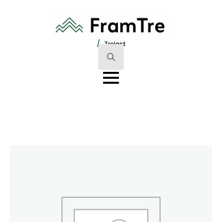
/
Trelast
Search
for: