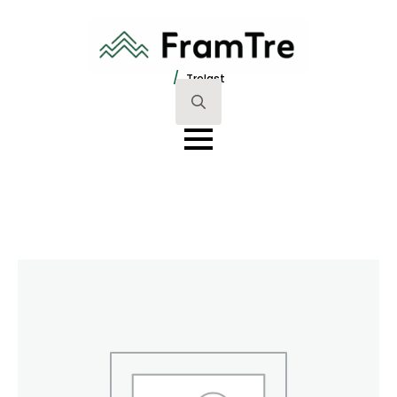
/
Trelast
Search
for: