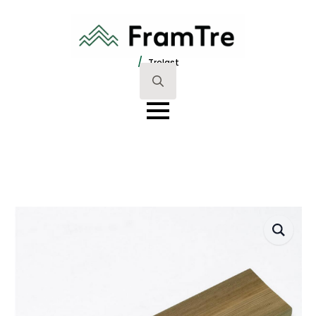
/
Trelast
Search
for: