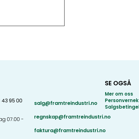
SE OGSÅ
Mer om oss
3 43 95 00
Personvernek
salg@framtreindustri.no
Salgsbetinge
regnskap@framtreindustri.no
g 07.00 -
faktura@framtreindustri.no