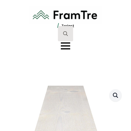
/
Trelast
Search
for: