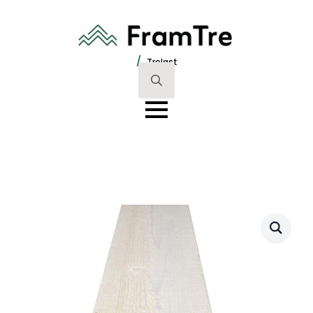
/
Trelast
Search
for: