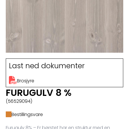
Last ned dokumenter
Brosjyre
FURUGULV 8 %
(56529094)
Bestillingsvare
Furugulv 8% – Er børstet har en struktur med en