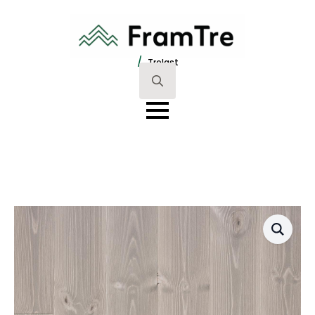
/
Trelast
Search
for: