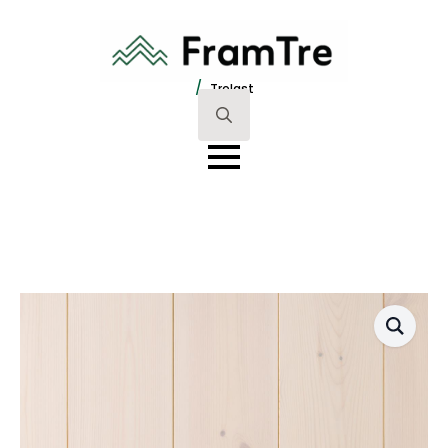
/
Trelast
Search
for: