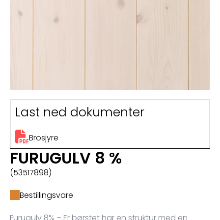
Last ned dokumenter
Brosjyre
FURUGULV 8 %
(53517898)
Bestillingsvare
Furugulv 8% – Er børstet har en struktur med en