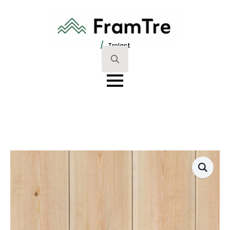
/
Trelast
Search
for: