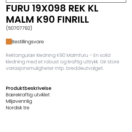
FURU 19X098 REK KL
MALM K90 FINRILL
(50707792)
Bestillingsvare
Rektangulær kledning K90 Malmfuru – En solid
kledning med et robust og kraftig uttrykk. Gir store
variasjonsmuligheter mtp. breddeutvalget.
Produktbeskrivelse
Bærekraftig utviklet
Miljøvennlig
Nordisk tre