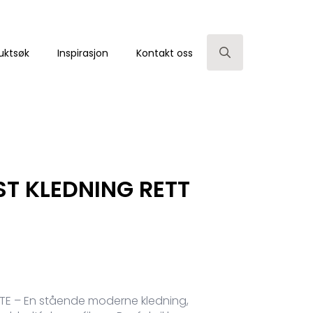
uktsøk
Inspirasjon
Kontakt oss
Search
for:
T KLEDNING RETT
TE – En stående moderne kledning,