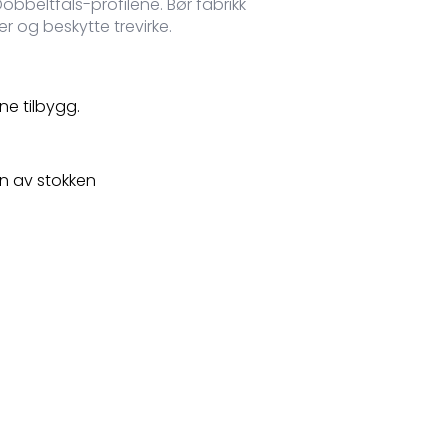
bbeltfals-profilene. Bør fabrikk
r og beskytte trevirke.
e tilbygg.
n av stokken