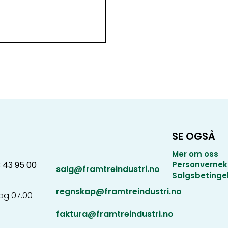
SE OGSÅ
Mer om oss
3 43 95 00
Personvernek
salg@framtreindustri.no
Salgsbetinge
regnskap@framtreindustri.no
g 07.00 -
faktura@framtreindustri.no