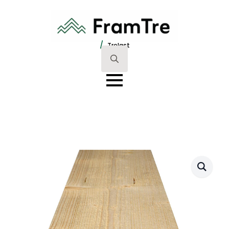
/
Trelast
Search
for: