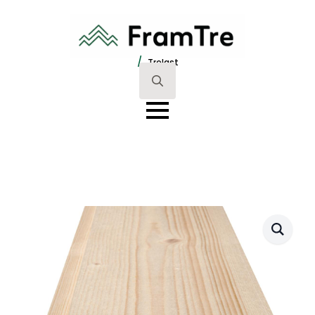
/
Trelast
Search
for: