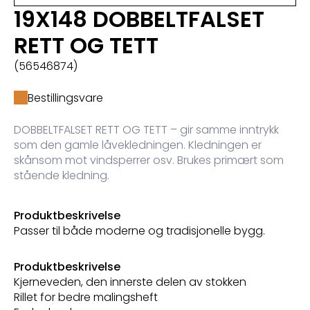
19X148 DOBBELTFALSET
RETT OG TETT
(56546874)
Bestillingsvare
DOBBELTFALSET RETT OG TETT – gir samme inntrykk
som den gamle låvekledningen. Kledningen er
skånsom mot vindsperrer osv. Brukes primært som
stående kledning.
Produktbeskrivelse
Passer til både moderne og tradisjonelle bygg.
Produktbeskrivelse
Kjerneveden, den innerste delen av stokken
Rillet for bedre malingsheft