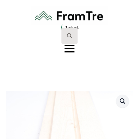
/
Trelast
Search
for: