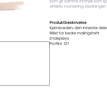
som gir samme inntrykk som spi
effektiv montering. Kledningen 
Produktbeskrivelse
Kjerneveden, den innerste dele
Rillet for bedre malingsheft
Endepløys
Profilnr. 137