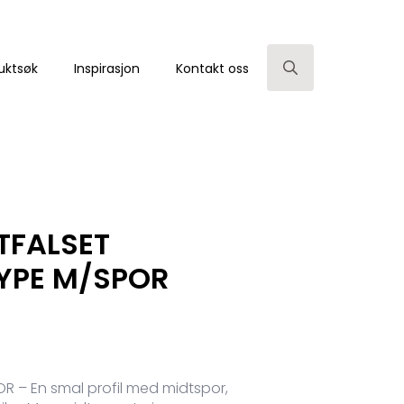
uktsøk
Inspirasjon
Kontakt oss
Search
for:
TFALSET
TYPE M/SPOR
R – En smal profil med midtspor,