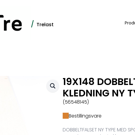
/
Prod
Trelast
19X148 DOBBEL
KLEDNING NY 
(56548145)
Bestillingsvare
DOBBELTFALSET NY TYPE MED SPO