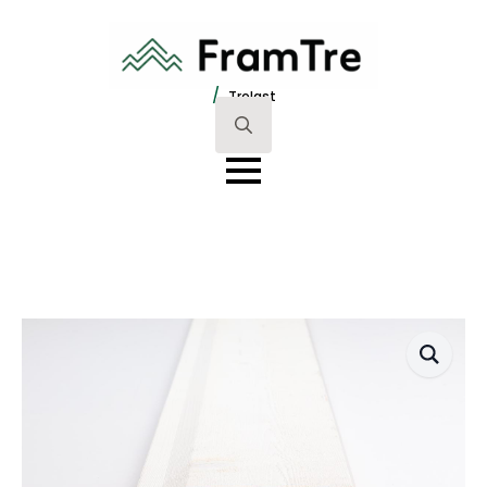
/
Trelast
Search
for: