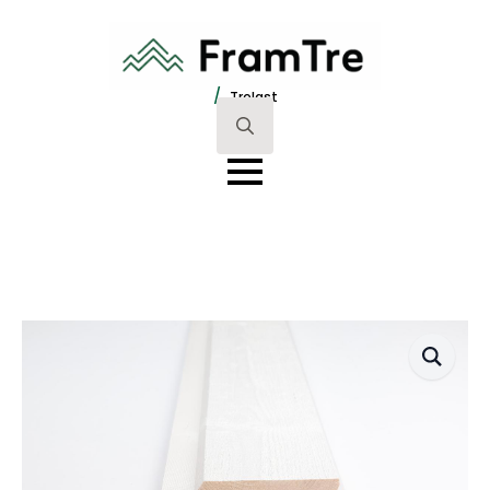
/
Trelast
Search
for: